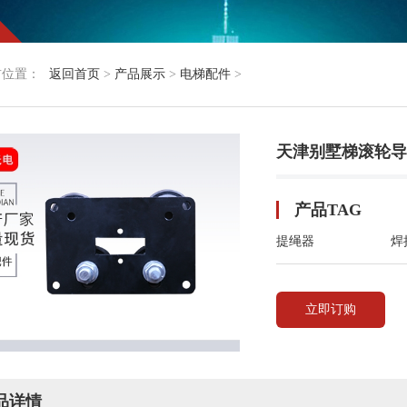
前位置：
返回首页
>
产品展示
>
电梯配件
>
天津别墅梯滚轮导
产品TAG
提绳器
焊
立即订购
品详情