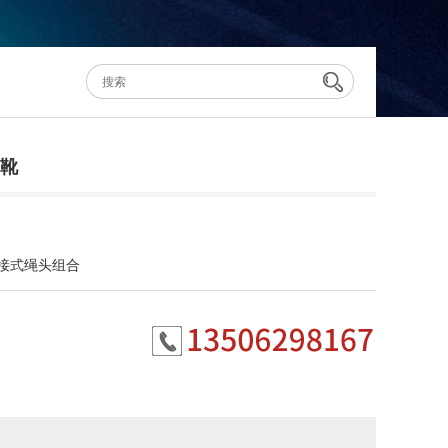
靴
接式绳头组合