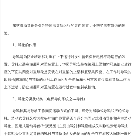
东芝滑动导靴是引导轿厢沿导轨运行的导向装置，令乘坐者有舒适的体
验。
1、导靴的作用
导靴是为防止轿厢和对重在上下运行时发生偏斜保护电梯平稳运行的装
置。导靴安装在轿厢和对重装置上，轿厢导靴安装在轿厢上梁和轿厢底部安然钳
座的下面共四套对重导靴是安装在对重架的上部和底部共四套。在工作时导靴的
凹形槽(或滚轮)与导轨的凸形工作面相配合使轿厢和对重装置仅沿着导轨工作面
上下运动，防止轿厢和对重装置在运行过程中偏斜或摆动。
2、导靴分类及结构（电梯导向系统之---导靴）
导靴按其与导轨工作面间运动方式的不同，可分为滑动式导靴和滚轮式导
靴。滑动式导靴又按其靴头的轴向位置是否可调分为固定式滑动导靴和弹性滑动
导靴。固定式滑动导靴(外观见图1)主要由靴衬和靴座组成又叫刚性滑动导靴由
于其靴头位置固定导靴的靴衬与导轨顶面及两侧面的配合存在着较大间隙一般约