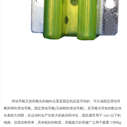
滑动导靴又按其靴头的轴向位置是固定的还是浮动的，可分成固定滑动导
靴和弹性滑动导靴。固定滑动导靴(又称刚性滑动导靴)，其导靴与导轨的配合存
在着较大间隙，在运动时会产生较大的振动和冲击，因此通常用于 1m/s 以下的
电梯。但其结构简单，具有较好的刚度，承载能力好而被广泛用于载重 3 000kg